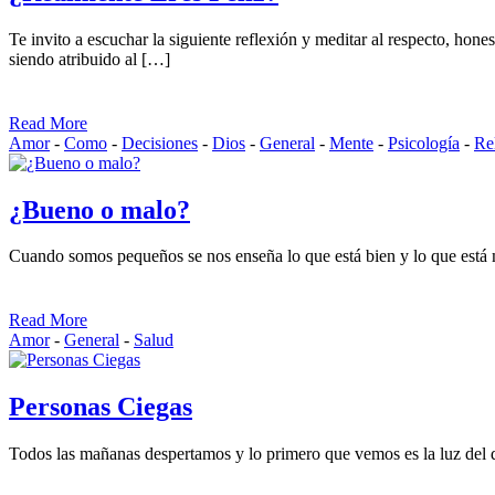
Te invito a escuchar la siguiente reflexión y meditar al respecto, 
siendo atribuido al […]
Read More
Amor
-
Como
-
Decisiones
-
Dios
-
General
-
Mente
-
Psicología
-
Re
¿Bueno o malo?
Cuando somos pequeños se nos enseña lo que está bien y lo que está ma
Read More
Amor
-
General
-
Salud
Personas Ciegas
Todos las mañanas despertamos y lo primero que vemos es la luz de