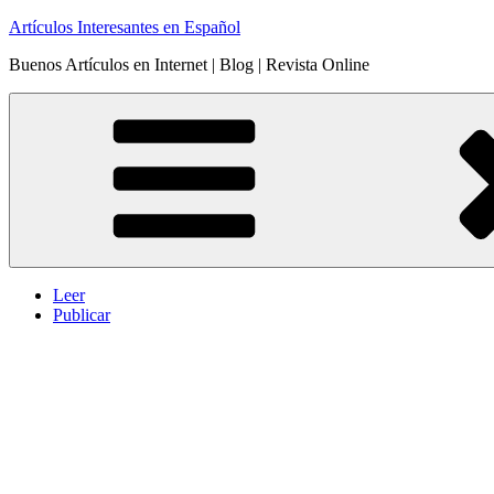
Saltar
Artículos Interesantes en Español
al
Buenos Artículos en Internet | Blog | Revista Online
contenido
Leer
Publicar