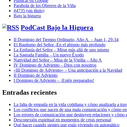
Publicar en Google
Parabola de los Obreros de la Viña
#4735 (sin título)
Bajo la higuera
PodCast Bajo la Higuera
II Domingo del Tiempo Ordinario, Año A. – Juan 1, 29-34
El Bautismo del Señor -En el abismo más profundo
La Epifanía del Señor – Mirar más allá de uno mismo
La Sagrada Familia – Un nuevo Éxodo
Natividad del Señor – Misa de la Vigilia – Año A
IV Domingo de Adviento – Dios con nosotros
«III Domingo de Adviento» – Una anticipación a la Navidad
II Domingo de Adviento
I Domingo de Adviento – ¡Estén preparados!
Entradas recientes
La falta de empatía en la vida cotidiana y cómo analizarla a tra
Los conflictos que nacen de una mala comunicación y cómo ent
Los errores de comunicación que destruyen relaciones y cómo e
Desconexión espiritual en momentos de crisis personal
Qué hacer cuando sientes que estás viviendo en automático