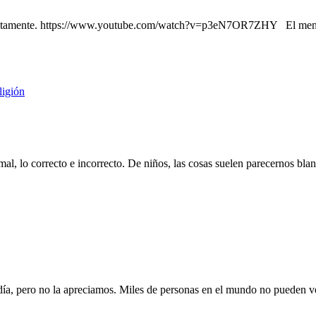
honestamente. https://www.youtube.com/watch?v=p3eN7OR7ZHY El mensaje 
ligión
l, lo correcto e incorrecto. De niños, las cosas suelen parecernos bla
l día, pero no la apreciamos. Miles de personas en el mundo no puede