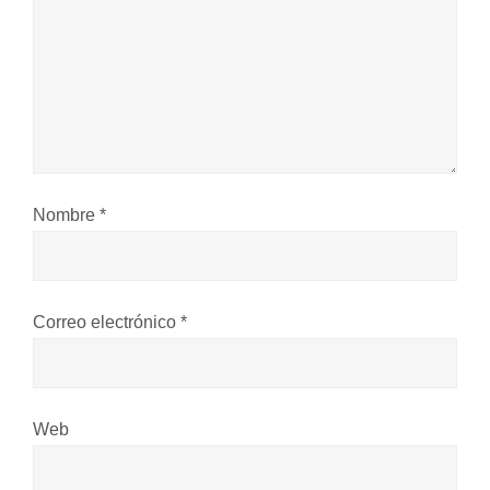
n
d
e
e
Nombre
*
n
t
Correo electrónico
*
r
a
Web
d