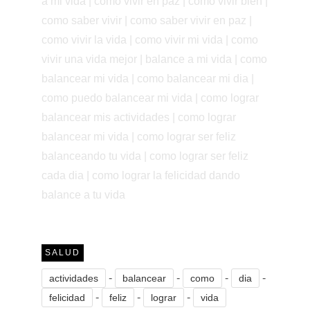
a mi vida | como vivir en paz | como vivir bien |
como saber vivir | como saber vivir en paz |
como vivir la vida | como vivir mi vida | como
vivir una vida mejor | balance a mi vida | como
balancear mi vida | como balancear mi dia |
como puedo balancear mi vida | como lograr
balancear mis actividades | como lograr
balancear mi vida | como lograr ser feliz
balanceando tu vida | como lograr ser feliz
cada dia | como lograr la felicidad dando
balance a tu vida
SALUD
-
-
-
-
actividades
balancear
como
dia
-
-
-
felicidad
feliz
lograr
vida