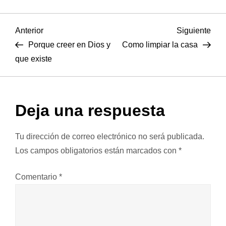
N
Entrada
Sigu
Anterior
Siguiente
anterior
entr
Porque creer en Dios y
Como limpiar la casa
a
que existe
v
e
Deja una respuesta
g
Tu dirección de correo electrónico no será publicada.
a
Los campos obligatorios están marcados con
*
c
Comentario
*
i
ó