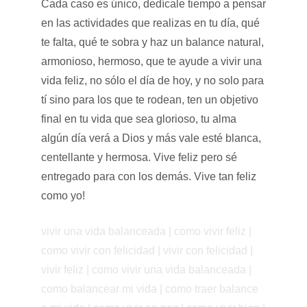
Cada caso es único, dedícale tiempo a pensar
en las actividades que realizas en tu día, qué
te falta, qué te sobra y haz un balance natural,
armonioso, hermoso, que te ayude a vivir una
vida feliz, no sólo el día de hoy, y no solo para
tí sino para los que te rodean, ten un objetivo
final en tu vida que sea glorioso, tu alma
algún día verá a Dios y más vale esté blanca,
centellante y hermosa. Vive feliz pero sé
entregado para con los demás. Vive tan feliz
como yo!
vivir una vida balanceada | como vivir feliz |
como vivir con felicidad | vivir con felicidad |
vivir feliz | como vivir una vida balanceada |
como balancear mi vida | como traer balance