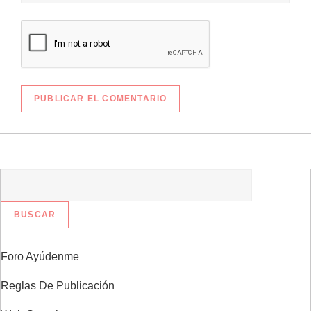
a
s
Foro Ayúdenme
Reglas De Publicación