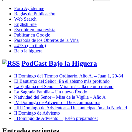
Foro Ayúdenme
Reglas de Publicación
Web Search
English Site
Escribir en una revista
Publicar en Google
Parabola de los Obreros de la Viña
#4735 (sin título)
Bajo la higuera
PodCast Bajo la Higuera
II Domingo del Tiempo Ordinario, Año A. – Juan 1, 29-34
El Bautismo del Señor -En el abismo más profundo
La Epifanía del Señor – Mirar más allá de uno mismo
La Sagrada Familia – Un nuevo Éxodo
Natividad del Señor – Misa de la Vigilia – Año A
IV Domingo de Adviento – Dios con nosotros
«III Domingo de Adviento» – Una anticipación a la Navidad
II Domingo de Adviento
I Domingo de Adviento – ¡Estén preparados!
Entradas recientes