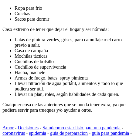
Ropa para frio
Colchas
Sacos para dormir
Caso extremo de tener que dejar el hogar y ser nómada:
Latas de pintura verdes, grises, para camuflajear el carro
previo a salir.
Casa de campaña
Mochilas tácticas
Cuchillos de bolsillo
Cuchillos de supervivencia
Hacha, machete
Armas de fuego, bates, spray pimienta
Llevar filtración de agua portátil, alimentos y todo lo que
pudiera ser útil.
Llevar un plan, roles, según habilidades de cada quien.
Cualquier cosa de las anteriores que se pueda tener extra, ya que
pudiera servir para trueques y/o ayudar a otros.
Amor
-
Decisiones
-
Salud
como estar listo para una pandemia
-
coronavirus
-
epidemia
-
guia de preparacion
-
guia para pandemia
-