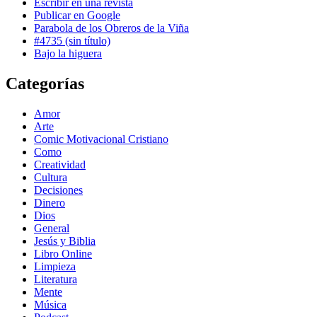
Escribir en una revista
Publicar en Google
Parabola de los Obreros de la Viña
#4735 (sin título)
Bajo la higuera
Categorías
Amor
Arte
Comic Motivacional Cristiano
Como
Creatividad
Cultura
Decisiones
Dinero
Dios
General
Jesús y Biblia
Libro Online
Limpieza
Literatura
Mente
Música