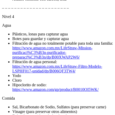
– – – – – – – – – – – – – – – – – – – – – –
Nivel 4
Agua
Plásticos, lonas para capturar agua
Botes para guardar y capturar agua
Filtración de agua no totalmente potable para toda una familia:
https://www.amazon.com.mx/LifeStraw-Mission-
purificaci%C3%B3n-purificador-
preparaci%C3%B3n/dp/B00XWAP2W6/
Filtración de agua personal:
https://www.amazon.com.mx/LifeStraw-Filtro-Modelo-
LSPHF017-unidad/dp/B006QF3TW4/
Yodo
Cloro
Hipoclorito de sodio:
https://www.amazon.com/gp/product/B0010OI5WK/
Comida
Sal, Bicarbonato de Sodio, Sulfatos (para preservar carne)
Vinagre (para preservar otros alimentos)