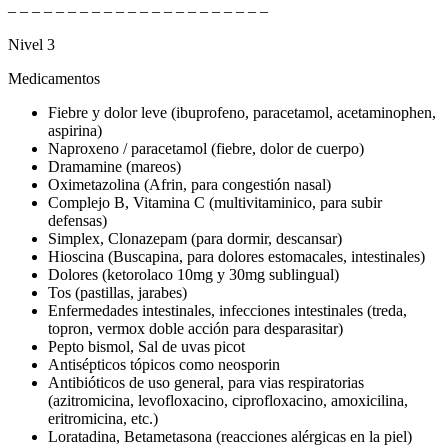
– – – – – – – – – – – – – – – – – – – – – –
Nivel 3
Medicamentos
Fiebre y dolor leve (ibuprofeno, paracetamol, acetaminophen,
aspirina)
Naproxeno / paracetamol (fiebre, dolor de cuerpo)
Dramamine (mareos)
Oximetazolina (Afrin, para congestión nasal)
Complejo B, Vitamina C (multivitaminico, para subir
defensas)
Simplex, Clonazepam (para dormir, descansar)
Hioscina (Buscapina, para dolores estomacales, intestinales)
Dolores (ketorolaco 10mg y 30mg sublingual)
Tos (pastillas, jarabes)
Enfermedades intestinales, infecciones intestinales (treda,
topron, vermox doble acción para desparasitar)
Pepto bismol, Sal de uvas picot
Antisépticos tópicos como neosporin
Antibióticos de uso general, para vias respiratorias
(azitromicina, levofloxacino, ciprofloxacino, amoxicilina,
eritromicina, etc.)
Loratadina, Betametasona (reacciones alérgicas en la piel)