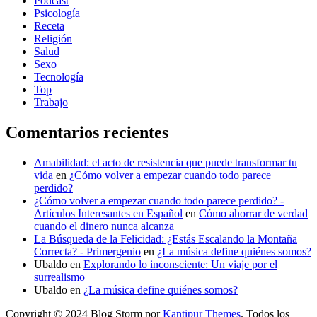
Podcast
Psicología
Receta
Religión
Salud
Sexo
Tecnología
Top
Trabajo
Comentarios recientes
Amabilidad: el acto de resistencia que puede transformar tu
vida
en
¿Cómo volver a empezar cuando todo parece
perdido?
¿Cómo volver a empezar cuando todo parece perdido? -
Artículos Interesantes en Español
en
Cómo ahorrar de verdad
cuando el dinero nunca alcanza
La Búsqueda de la Felicidad: ¿Estás Escalando la Montaña
Correcta? - Primergenio
en
¿La música define quiénes somos?
Ubaldo
en
Explorando lo inconsciente: Un viaje por el
surrealismo
Ubaldo
en
¿La música define quiénes somos?
Copyright © 2024 Blog Storm por
Kantipur Themes
. Todos los