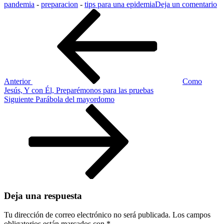
en
pandemia
-
preparacion
-
tips para una epidemia
Deja un comentario
Navegación
Entrada
Pr
anterior
pa
de
la
entradas
pa
de
y
pr
po
Anterior
Como
ni
Jesús, Y con Él, Preparémonos para las pruebas
Siguiente
Siguiente
Parábola del mayordomo
entrada
Deja una respuesta
Tu dirección de correo electrónico no será publicada.
Los campos
obligatorios están marcados con
*