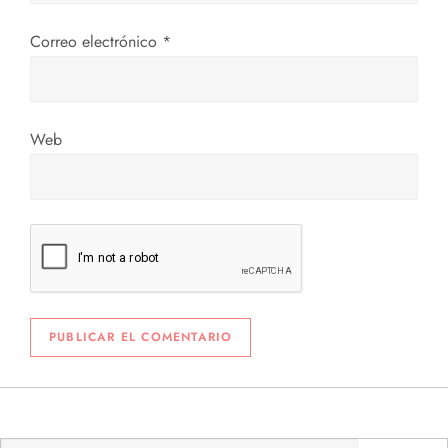
r
Correo electrónico
*
a
d
Web
a
s