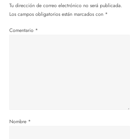
a
Tu dirección de correo electrónico no será publicada.
Los campos obligatorios están marcados con
*
c
Comentario
*
i
ó
n
d
e
e
n
Nombre
*
t