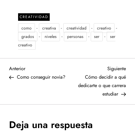
CREATIVIDAD
-
-
-
-
como
creativa
creatividad
creativo
-
-
-
-
grados
niveles
personas
ser
ser
creativo
N
Entrada
Sigu
Anterior
Siguiente
anterior
entr
Como conseguir novia?
Cómo decidir a qué
a
dedicarte o que carrera
estudiar
v
e
Deja una respuesta
g