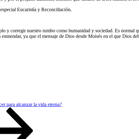
especial Eucaristía y Reconciliación.
jemplo y corregir nuestro rumbo como humanidad y sociedad. Es normal q
enmendar, ya que el mensaje de Dios desde Moisés en el que Dios debe 
rás
r,
s,
o
er para alcanzar la vida eterna?
azón…