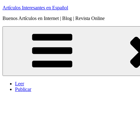
Saltar
Artículos Interesantes en Español
al
Buenos Artículos en Internet | Blog | Revista Online
contenido
Leer
Publicar