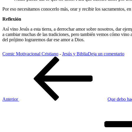
Por eso necesitamos conocerlo más, orar y recibir los sacramentos, en 
Reflexión
Así vino Jesús a esta tierra, a derrochar amor sobre nosotros, dar e
a cambiar muchas de las tradiciones, pero también vemos cómo vino a 
del prójimo lograremos dar ese amor a Dios.
en
Comic Motivacional Cristiano
-
Jesús y Biblia
Deja un comentario
Navegación
Entrada
Ama
anterior
al
de
Seño
entradas
tu
Dio
con
tod
tu
Anterior
Que debo hac
cor
Siguiente
entrada