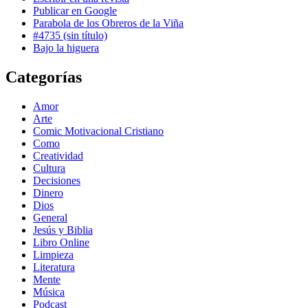
Publicar en Google
Parabola de los Obreros de la Viña
#4735 (sin título)
Bajo la higuera
Categorías
Amor
Arte
Comic Motivacional Cristiano
Como
Creatividad
Cultura
Decisiones
Dinero
Dios
General
Jesús y Biblia
Libro Online
Limpieza
Literatura
Mente
Música
Podcast