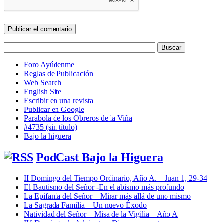
Foro Ayúdenme
Reglas de Publicación
Web Search
English Site
Escribir en una revista
Publicar en Google
Parabola de los Obreros de la Viña
#4735 (sin título)
Bajo la higuera
PodCast Bajo la Higuera
II Domingo del Tiempo Ordinario, Año A. – Juan 1, 29-34
El Bautismo del Señor -En el abismo más profundo
La Epifanía del Señor – Mirar más allá de uno mismo
La Sagrada Familia – Un nuevo Éxodo
Natividad del Señor – Misa de la Vigilia – Año A