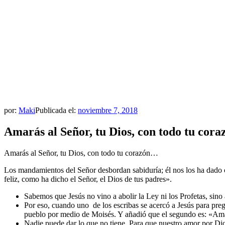
por:
Maki
Publicada el:
noviembre 7, 2018
Amarás al Señor, tu Dios, con todo tu cor
Amarás al Señor, tu Dios, con todo tu corazón…
Los mandamientos del Señor desbordan sabiduría; él nos los ha dado com
feliz, como ha dicho el Señor, el Dios de tus padres».
Sabemos que Jesús no vino a abolir la Ley ni los Profetas, sino
Por eso, cuando uno de los escribas se acercó a Jesús para pre
pueblo por medio de Moisés. Y añadió que el segundo es: «Am
Nadie puede dar lo que no tiene. Para que nuestro amor por Dio