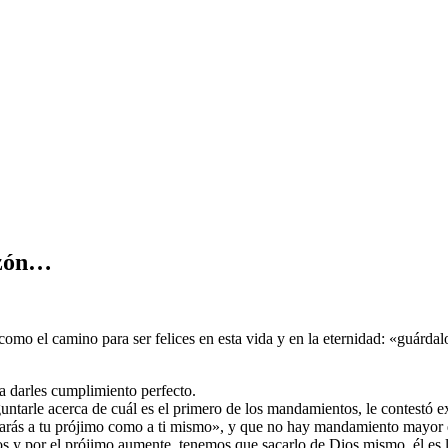
azón…
o el camino para ser felices en esta vida y en la eternidad: «guárdalos 
 a darles cumplimiento perfecto.
guntarle acerca de cuál es el primero de los mandamientos, le contestó
arás a tu prójimo como a ti mismo», y que no hay mandamiento mayor 
s y por el prójimo aumente, tenemos que sacarlo de Dios mismo, él es l