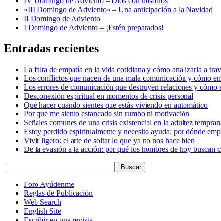
IV Domingo de Adviento – Dios con nosotros
«III Domingo de Adviento» – Una anticipación a la Navidad
II Domingo de Adviento
I Domingo de Adviento – ¡Estén preparados!
Entradas recientes
La falta de empatía en la vida cotidiana y cómo analizarla a tra
Los conflictos que nacen de una mala comunicación y cómo ent
Los errores de comunicación que destruyen relaciones y cómo e
Desconexión espiritual en momentos de crisis personal
Qué hacer cuando sientes que estás viviendo en automático
Por qué me siento estancado sin rumbo ni motivación
Señales comunes de una crisis existencial en la adultez tempran
Estoy perdido espiritualmente y necesito ayuda: por dónde em
Vivir ligero: el arte de soltar lo que ya no nos hace bien
De la evasión a la acción: por qué los hombres de hoy buscan c
Foro Ayúdenme
Reglas de Publicación
Web Search
English Site
Escribir en una revista