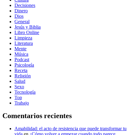
Decisiones
Dinero
Dios
General
Jesús y Biblia
Libro Online
Limpieza
Literatura
Mente
Música
Podcast
Psicología
Receta
Religión
Salud
Sexo
Tecnología
Top
Trabajo
Comentarios recientes
Amabilidad: el acto de resistencia que puede transformar tu
vida
en
¿Cómo volver a empezar cuando todo parece