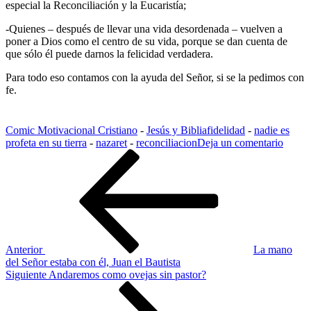
especial la Reconciliación y la Eucaristía;
-Quienes – después de llevar una vida desordenada – vuelven a
poner a Dios como el centro de su vida, porque se dan cuenta de
que sólo él puede darnos la felicidad verdadera.
Para todo eso contamos con la ayuda del Señor, si se la pedimos con
fe.
Comic Motivacional Cristiano
-
Jesús y Biblia
fidelidad
-
nadie es
en
profeta en su tierra
-
nazaret
-
reconciliacion
Deja un comentario
Navegación
Entrada
Y
anterior
Jesús
de
podrá
entradas
hacer
aquí
algún
milag
Anterior
La mano
del Señor estaba con él, Juan el Bautista
Siguiente
Siguiente
Andaremos como ovejas sin pastor?
entrada