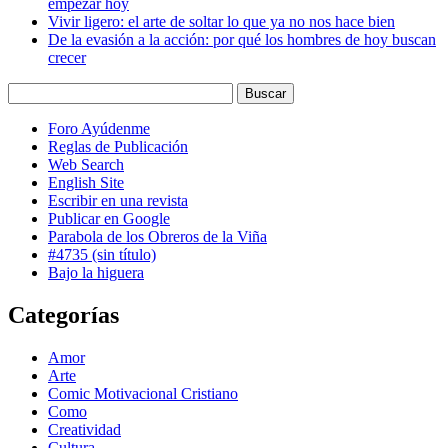
empezar hoy
Vivir ligero: el arte de soltar lo que ya no nos hace bien
De la evasión a la acción: por qué los hombres de hoy buscan
crecer
Foro Ayúdenme
Reglas de Publicación
Web Search
English Site
Escribir en una revista
Publicar en Google
Parabola de los Obreros de la Viña
#4735 (sin título)
Bajo la higuera
Categorías
Amor
Arte
Comic Motivacional Cristiano
Como
Creatividad
Cultura