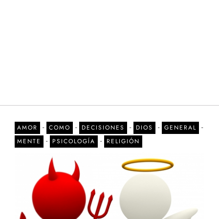
-
-
-
-
-
AMOR
COMO
DECISIONES
DIOS
GENERAL
-
-
MENTE
PSICOLOGÍA
RELIGIÓN