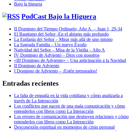
Bajo la higuera
PodCast Bajo la Higuera
II Domingo del Tiempo Ordinario, Año A. – Juan 1, 29-34
El Bautismo del Señor -En el abismo más profundo
La Epifanía del Señor – Mirar más allá de uno mismo
La Sagrada Familia – Un nuevo Éxodo
Natividad del Señor – Misa de la Vigilia – Año A
IV Domingo de Adviento – Dios con nosotros
«III Domingo de Adviento» – Una anticipación a la Navidad
II Domingo de Adviento
I Domingo de Adviento – ¡Estén preparados!
Entradas recientes
La falta de empatía en la vida cotidiana y cómo analizarla a
través de La Interacción
Los conflictos que nacen de una mala comunicación y cómo
entenderlos con libros como La Interacción
Los errores de comunicación que destruyen relaciones y cómo
entenderlos con libros como La Interacción
Desconexión espiritual en momentos de crisis personal