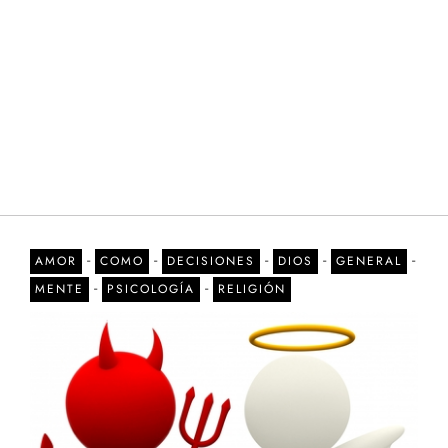
-
-
-
-
-
AMOR
COMO
DECISIONES
DIOS
GENERAL
-
-
MENTE
PSICOLOGÍA
RELIGIÓN