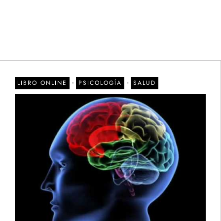
-
-
LIBRO ONLINE
PSICOLOGÍA
SALUD