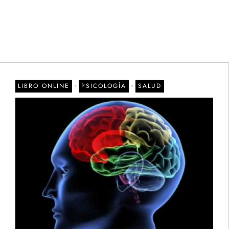
-
-
LIBRO ONLINE
PSICOLOGÍA
SALUD