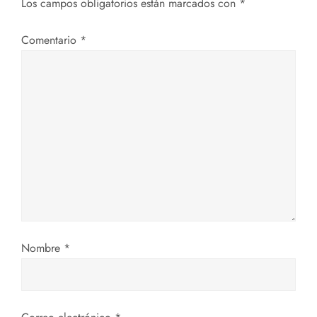
a
Los campos obligatorios están marcados con
*
c
Comentario
*
i
ó
n
d
e
e
Nombre
*
n
t