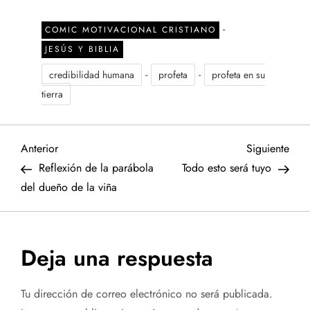
-
COMIC MOTIVACIONAL CRISTIANO
JESÚS Y BIBLIA
-
-
credibilidad humana
profeta
profeta en su
tierra
N
Entrada
Sigu
Anterior
Siguiente
anterior
entr
Reflexión de la parábola
Todo esto será tuyo
a
del dueño de la viña
v
e
Deja una respuesta
g
Tu dirección de correo electrónico no será publicada.