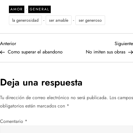
-
AMOR
GENERAL
-
-
la generosidad
ser amable
ser generoso
N
Entrada
Anterior
Siguiente
anterior
Como superar el abandono
No imiten sus obras
a
v
Deja una respuesta
e
Tu dirección de correo electrónico no será publicada.
Los campos
g
obligatorios están marcados con
*
a
Comentario
*
c